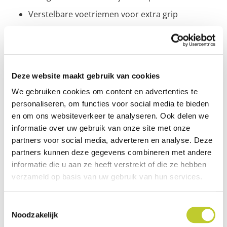
Verstelbare voetriemen voor extra grip
Specificaties
Deze website maakt gebruik van cookies
EAN-code
8717842018293
We gebruiken cookies om content en advertenties te
Merk
Tunturi
personaliseren, om functies voor social media te bieden
en om ons websiteverkeer te analyseren. Ook delen we
Kleur
Zwart/wit
informatie over uw gebruik van onze site met onze
partners voor social media, adverteren en analyse. Deze
Gewicht
2,5 kg
partners kunnen deze gegevens combineren met andere
informatie die u aan ze heeft verstrekt of die ze hebben
verzameld op basis van uw gebruik van hun services.
Documenten
Toestemmingsselectie
Noodzakelijk
Minibike handleiding -
pdf