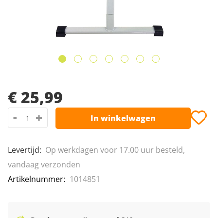
Leeshulpmiddelen
Van Raam fietsen
afbeeldingen-
gallerij
Vrije tijd
Ga
naar
€ 25,99
het
-
+
In winkelwagen
begin
van
de
Levertijd
:
Op werkdagen voor 17.00 uur besteld,
afbeeldingen-
vandaag verzonden
gallerij
Artikelnummer
1014851