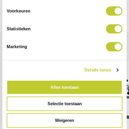
Download
Voorkeuren
Statistieken
Anderen bekeken ook
Marketing
Details tonen
Alles toestaan
Selectie toestaan
Weigeren