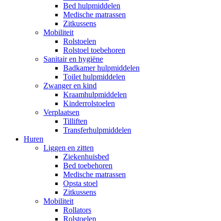
Bed hulpmiddelen
Medische matrassen
Zitkussens
Mobiliteit
Rolstoelen
Rolstoel toebehoren
Sanitair en hygiëne
Badkamer hulpmiddelen
Toilet hulpmiddelen
Zwanger en kind
Kraamhulpmiddelen
Kinderrolstoelen
Verplaatsen
Tilliften
Transferhulpmiddelen
Huren
Liggen en zitten
Ziekenhuisbed
Bed toebehoren
Medische matrassen
Opsta stoel
Zitkussens
Mobiliteit
Rollators
Rolstoelen