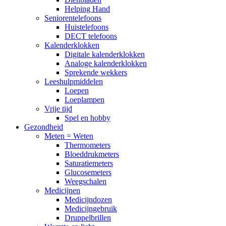
Helping Hand
Seniorentelefoons
Huistelefoons
DECT telefoons
Kalenderklokken
Digitale kalenderklokken
Analoge kalenderklokken
Sprekende wekkers
Leeshulpmiddelen
Loepen
Loeplampen
Vrije tijd
Spel en hobby
Gezondheid
Meten = Weten
Thermometers
Bloeddrukmeters
Saturatiemeters
Glucosemeters
Weegschalen
Medicijnen
Medicijndozen
Medicijngebruik
Druppelbrillen