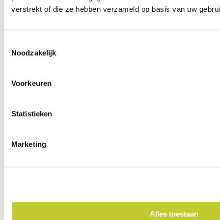
verstrekt of die ze hebben verzameld op basis van uw gebru
In winkelwagen
Toestemmingsselectie
Noodzakelijk
Voorkeuren
Statistieken
Marketing
MSF hoge dames pantoffels
Warme en veilige enkelsupport
€ 44,95
Alles toestaan
Levertijd:
Direct