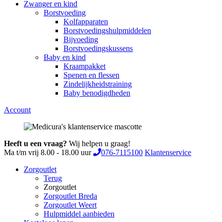
Zwanger en kind
Borstvoeding
Kolfapparaten
Borstvoedingshulpmiddelen
Bijvoeding
Borstvoedingskussens
Baby en kind
Kraampakket
Spenen en flessen
Zindelijkheidstraining
Baby benodigdheden
Account
Heeft u een vraag?
Wij helpen u graag!
Ma t/m vrij 8.00 - 18.00 uur
076-7115100
Klantenservice
Zorgoutlet
Terug
Zorgoutlet
Zorgoutlet Breda
Zorgoutlet Weert
Hulpmiddel aanbieden