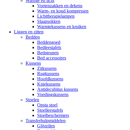
Warmte en licht
Voetenzakken en dekens
Warm- en koud kompressen
Lichttherapielampen
Slaapsokken
Warmtekussens en kruiken
Liggen en zitten
Bedden
Beddengoed
Bedleestafels
Bedsteunen
Bed accessoires
Kussens
Zitkussens
Rugkussens
Hoofdkussens
Kniekussens
Antidecubitus kussens
Voedingskussens
Stoelen
Opsta stoel
Stoelleestafels
Stoelbeschermers
Transferhulpmiddelen
Glijzeilen