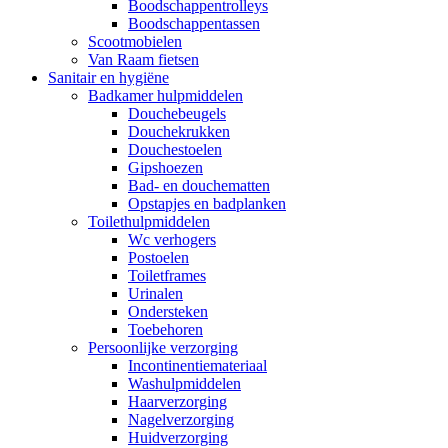
Boodschappentrolleys
Boodschappentassen
Scootmobielen
Van Raam fietsen
Sanitair en hygiëne
Badkamer hulpmiddelen
Douchebeugels
Douchekrukken
Douchestoelen
Gipshoezen
Bad- en douchematten
Opstapjes en badplanken
Toilethulpmiddelen
Wc verhogers
Postoelen
Toiletframes
Urinalen
Ondersteken
Toebehoren
Persoonlijke verzorging
Incontinentiemateriaal
Washulpmiddelen
Haarverzorging
Nagelverzorging
Huidverzorging