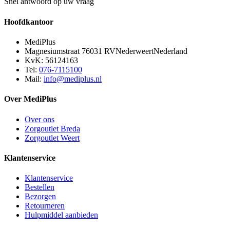
Snel antwoord op uw vraag
Hoofdkantoor
MediPlus
Magnesiumstraat 7
6031 RV
Nederweert
Nederland
KvK: 56124163
Tel:
076-7115100
Mail:
info@mediplus.nl
Over MediPlus
Over ons
Zorgoutlet Breda
Zorgoutlet Weert
Klantenservice
Klantenservice
Bestellen
Bezorgen
Retourneren
Hulpmiddel aanbieden