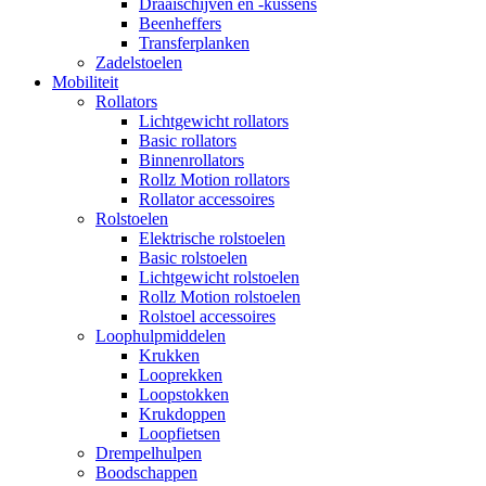
Draaischijven en -kussens
Beenheffers
Transferplanken
Zadelstoelen
Mobiliteit
Rollators
Lichtgewicht rollators
Basic rollators
Binnenrollators
Rollz Motion rollators
Rollator accessoires
Rolstoelen
Elektrische rolstoelen
Basic rolstoelen
Lichtgewicht rolstoelen
Rollz Motion rolstoelen
Rolstoel accessoires
Loophulpmiddelen
Krukken
Looprekken
Loopstokken
Krukdoppen
Loopfietsen
Drempelhulpen
Boodschappen