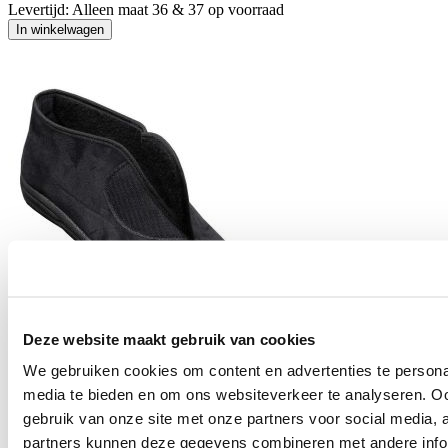
Levertijd:
Alleen maat 36 & 37 op voorraad
In winkelwagen
Deze website maakt gebruik van cookies
We gebruiken cookies om content en advertenties te personal
MSF hoge heren pantoffels
media te bieden en om ons websiteverkeer te analyseren. Oo
Herenpantoffels met klittenband
gebruik van onze site met onze partners voor social media,
€ 46,95
partners kunnen deze gegevens combineren met andere infor
Levertijd:
Direct