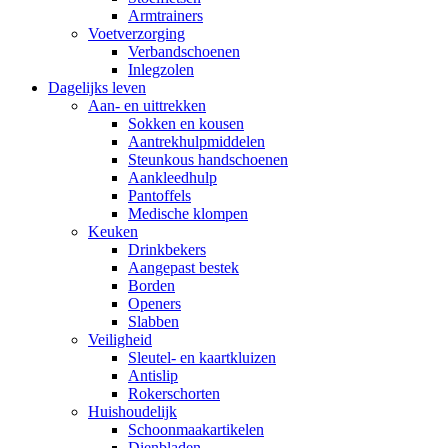
Armtrainers
Voetverzorging
Verbandschoenen
Inlegzolen
Dagelijks leven
Aan- en uittrekken
Sokken en kousen
Aantrekhulpmiddelen
Steunkous handschoenen
Aankleedhulp
Pantoffels
Medische klompen
Keuken
Drinkbekers
Aangepast bestek
Borden
Openers
Slabben
Veiligheid
Sleutel- en kaartkluizen
Antislip
Rokerschorten
Huishoudelijk
Schoonmaakartikelen
Dienbladen