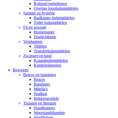
Rolstoel toebehoren
Overige loophulpmiddelen
Sanitair en hygiëne
Badkamer hulpmiddelen
Toilet hulpmiddelen
Fit en gezond
Hometrainer
Daglichtlamp
Verplaatsen
Tilliften
Transferhulpmiddelen
Zwanger en kind
Kraamhulpmiddelen
Kinderrolstoelen
Bewegen
Braces en bandages
Braces
Bandages
Mitella's
Spalken
Bekkengordels
Training en therapie
Handtrainers
Weerstandsbanden
Stoelfietsen