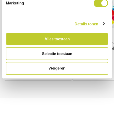
Marketing
Details tonen
Alles toestaan
Medicijndoos 1 week - 5 vaks
Medicijndoos met 
Handige wekelijkse organisatie
Slimme medicijnbe
oplossing
Selectie toestaan
€ 19,95
€ 9,99
Weigeren
Levertijd:
Direct
Levertijd:
Direct