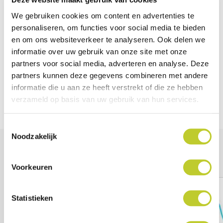
EAN-code
5050996047607
We gebruiken cookies om content en advertenties te
personaliseren, om functies voor social media te bieden
Merk
Able2
en om ons websiteverkeer te analyseren. Ook delen we
informatie over uw gebruik van onze site met onze
Kleur
Blauw
partners voor social media, adverteren en analyse. Deze
partners kunnen deze gegevens combineren met andere
Lengte
14 cm
informatie die u aan ze heeft verstrekt of die ze hebben
verzameld op basis van uw gebruik van hun services.
Breedte
11 cm
Toestemmingsselectie
Noodzakelijk
Anderen bekeken ook
Voorkeuren
Statistieken