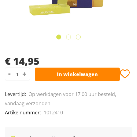
Leeshulpmiddelen
Van Raam fietsen
afbeeldingen-
gallerij
Vrije tijd
Ga
naar
€ 14,95
het
-
+
In winkelwagen
begin
van
de
Levertijd
:
Op werkdagen voor 17.00 uur besteld,
afbeeldingen-
vandaag verzonden
gallerij
Artikelnummer
1012410