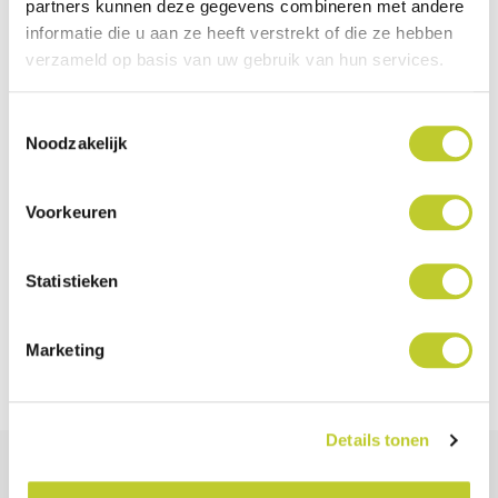
partners kunnen deze gegevens combineren met andere
informatie die u aan ze heeft verstrekt of die ze hebben
Kleur
Wit
verzameld op basis van uw gebruik van hun services.
Geheugen
32 metingen
Toestemmingsselectie
Batterijen
2 x AAA
Noodzakelijk
Voorkeuren
Documenten
Statistieken
THM - gebruikshandleiding -
pdf
Download
Marketing
Details tonen
Anderen bekeken ook