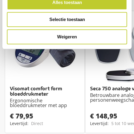
Alles toestaan
Selectie toestaan
Weigeren
Visomat comfort form
Seca 750 analoge 
bloeddrukmeter
Betrouwbare analo
personenweegscha
Ergonomische
bloeddrukmeter met app
€ 79,95
€ 148,95
Levertijd:
Direct
Levertijd:
5 tot 10 w