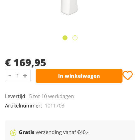
Leeshulpmiddelen
Van Raam fietsen
afbeeldingen-
gallerij
Vrije tijd
Ga
naar
€ 169,95
het
-
+
In winkelwagen
begin
van
de
Levertijd
:
5 tot 10 werkdagen
afbeeldingen-
Artikelnummer
1011703
gallerij
Gratis
verzending vanaf €40,-