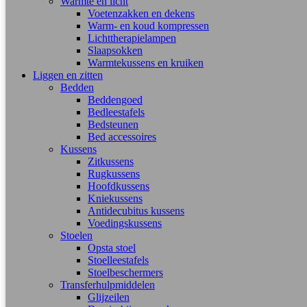
Warmte en licht
Voetenzakken en dekens
Warm- en koud kompressen
Lichttherapielampen
Slaapsokken
Warmtekussens en kruiken
Liggen en zitten
Bedden
Beddengoed
Bedleestafels
Bedsteunen
Bed accessoires
Kussens
Zitkussens
Rugkussens
Hoofdkussens
Kniekussens
Antidecubitus kussens
Voedingskussens
Stoelen
Opsta stoel
Stoelleestafels
Stoelbeschermers
Transferhulpmiddelen
Glijzeilen