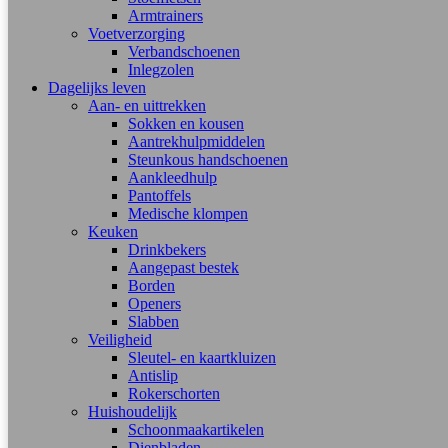
Armtrainers
Voetverzorging
Verbandschoenen
Inlegzolen
Dagelijks leven
Aan- en uittrekken
Sokken en kousen
Aantrekhulpmiddelen
Steunkous handschoenen
Aankleedhulp
Pantoffels
Medische klompen
Keuken
Drinkbekers
Aangepast bestek
Borden
Openers
Slabben
Veiligheid
Sleutel- en kaartkluizen
Antislip
Rokerschorten
Huishoudelijk
Schoonmaakartikelen
Dienbladen