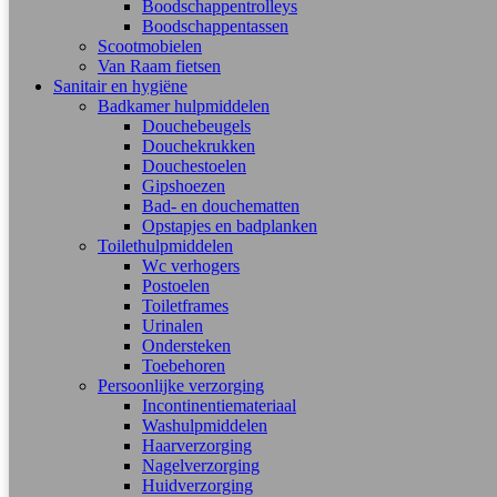
Boodschappentrolleys
Boodschappentassen
Scootmobielen
Van Raam fietsen
Sanitair en hygiëne
Badkamer hulpmiddelen
Douchebeugels
Douchekrukken
Douchestoelen
Gipshoezen
Bad- en douchematten
Opstapjes en badplanken
Toilethulpmiddelen
Wc verhogers
Postoelen
Toiletframes
Urinalen
Ondersteken
Toebehoren
Persoonlijke verzorging
Incontinentiemateriaal
Washulpmiddelen
Haarverzorging
Nagelverzorging
Huidverzorging