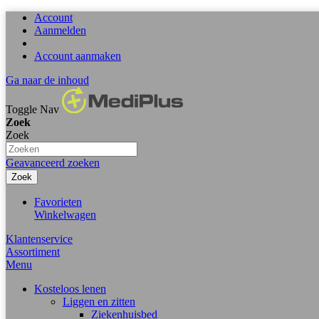
Account
Aanmelden
Account aanmaken
Ga naar de inhoud
Toggle Nav
Zoek
Zoek
Geavanceerd zoeken
Zoek
Favorieten
Winkelwagen
Klantenservice
Assortiment
Menu
Kosteloos lenen
Liggen en zitten
Ziekenhuisbed