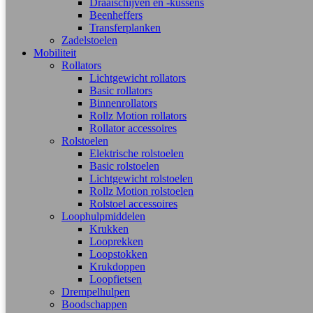
Draaischijven en -kussens
Beenheffers
Transferplanken
Zadelstoelen
Mobiliteit
Rollators
Lichtgewicht rollators
Basic rollators
Binnenrollators
Rollz Motion rollators
Rollator accessoires
Rolstoelen
Elektrische rolstoelen
Basic rolstoelen
Lichtgewicht rolstoelen
Rollz Motion rolstoelen
Rolstoel accessoires
Loophulpmiddelen
Krukken
Looprekken
Loopstokken
Krukdoppen
Loopfietsen
Drempelhulpen
Boodschappen