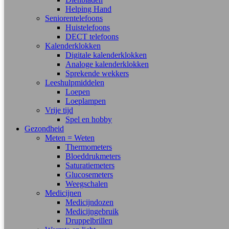
Helping Hand
Seniorentelefoons
Huistelefoons
DECT telefoons
Kalenderklokken
Digitale kalenderklokken
Analoge kalenderklokken
Sprekende wekkers
Leeshulpmiddelen
Loepen
Loeplampen
Vrije tijd
Spel en hobby
Gezondheid
Meten = Weten
Thermometers
Bloeddrukmeters
Saturatiemeters
Glucosemeters
Weegschalen
Medicijnen
Medicijndozen
Medicijngebruik
Druppelbrillen