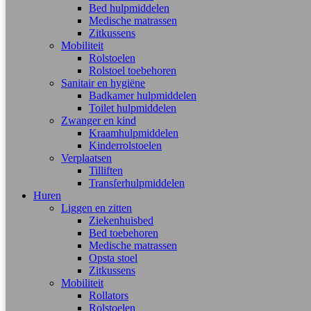
Bed hulpmiddelen
Medische matrassen
Zitkussens
Mobiliteit
Rolstoelen
Rolstoel toebehoren
Sanitair en hygiëne
Badkamer hulpmiddelen
Toilet hulpmiddelen
Zwanger en kind
Kraamhulpmiddelen
Kinderrolstoelen
Verplaatsen
Tilliften
Transferhulpmiddelen
Huren
Liggen en zitten
Ziekenhuisbed
Bed toebehoren
Medische matrassen
Opsta stoel
Zitkussens
Mobiliteit
Rollators
Rolstoelen