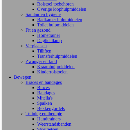
Rolstoel toebehoren
Overige loophulpmiddelen
Sanitair en hygiëne
Badkamer hulpmiddelen
Toilet hulpmiddelen
Fit en gezond
Hometrainer
Daglichtlamp
Verplaatsen
Tilliften
Transferhulpmiddelen
Zwanger en kind
Kraamhulpmiddelen
Kinderrolstoelen
Bewegen
Braces en bandages
Braces
Bandages
Mitella's
Spalken
Bekkengordels
Training en therapie
Handtrainers
Weerstandsbanden
Stoelfietsen