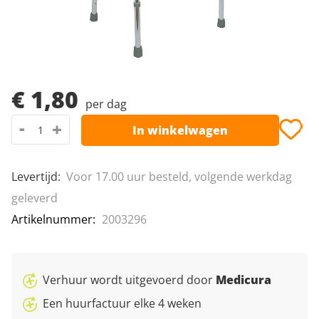
Leeshulpmiddelen
Van Raam fietsen
afbeeldingen-
gallerij
Vrije tijd
Ga
naar
€ 1,80
per dag
het
-
+
In winkelwagen
begin
van
de
Levertijd:
Voor 17.00 uur besteld, volgende werkdag
afbeeldingen-
geleverd
gallerij
Artikelnummer
2003296
Verhuur wordt uitgevoerd door
Medicura
Een huurfactuur elke 4 weken