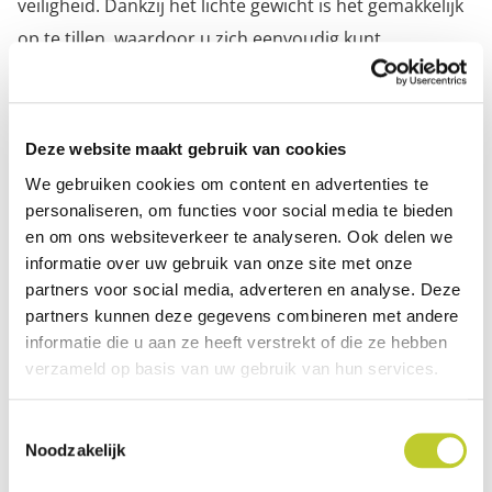
veiligheid. Dankzij het lichte gewicht is het gemakkelijk
op te tillen, waardoor u zich eenvoudig kunt
voortbewegen.
Let op: Het geleverde product kan afwijken van de
getoonde afbeelding.
Deze website maakt gebruik van cookies
We gebruiken cookies om content en advertenties te
Bovendien kunt u dit looprek huren als onderdeel van
personaliseren, om functies voor social media te bieden
onze categorie 'Overige loophulpmiddelen'.
en om ons websiteverkeer te analyseren. Ook delen we
informatie over uw gebruik van onze site met onze
Specificaties
partners voor social media, adverteren en analyse. Deze
partners kunnen deze gegevens combineren met andere
informatie die u aan ze heeft verstrekt of die ze hebben
Hoogte
75 - 93 cm
verzameld op basis van uw gebruik van hun services.
Gewicht
2,2 kg
Toestemmingsselectie
Noodzakelijk
Max. gebruikersgewicht
100 kg