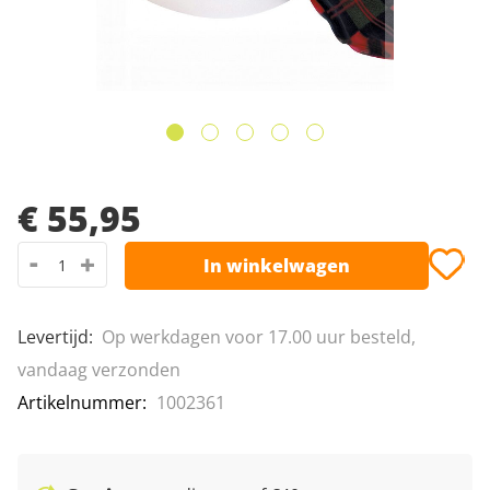
Leeshulpmiddelen
Van Raam fietsen
afbeeldingen-
gallerij
Vrije tijd
Ga
naar
€ 55,95
het
-
+
In winkelwagen
begin
van
de
Levertijd
:
Op werkdagen voor 17.00 uur besteld,
afbeeldingen-
vandaag verzonden
gallerij
Artikelnummer
1002361