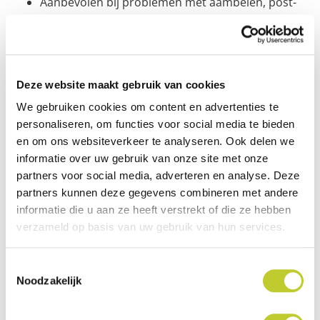
Aanbevolen bij problemen met aambeien, post-
operatieve trauma's of na zwangerschap.
Specificaties
Deze website maakt gebruik van cookies
We gebruiken cookies om content en advertenties te
EAN-code
5050996004679
personaliseren, om functies voor social media te bieden
en om ons websiteverkeer te analyseren. Ook delen we
Artikelnummer leverancier
SP44289
informatie over uw gebruik van onze site met onze
partners voor social media, adverteren en analyse. Deze
Merk
Able2
partners kunnen deze gegevens combineren met andere
informatie die u aan ze heeft verstrekt of die ze hebben
Kleur
Wit
verzameld op basis van uw gebruik van hun services.
Hoogte
7 cm
Toestemmingsselectie
Noodzakelijk
Diameter
41 cm
Max. gebruikersgewicht
90 kg