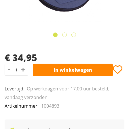
Leeshulpmiddelen
Van Raam fietsen
afbeeldingen-
gallerij
Vrije tijd
Ga
naar
€ 34,95
het
-
+
In winkelwagen
begin
van
de
Levertijd
:
Op werkdagen voor 17.00 uur besteld,
afbeeldingen-
vandaag verzonden
gallerij
Artikelnummer
1004893