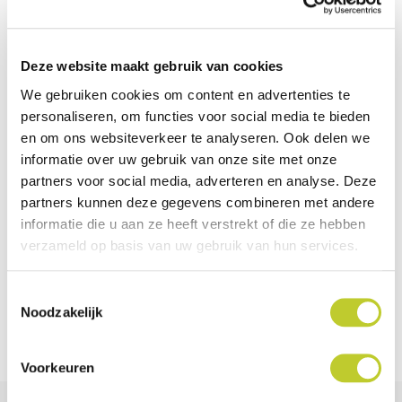
lagen die optimale ondersteuning bieden tot 120 kilo
gebruikersgewicht. Naast gebruik in de auto is dit
veelzijdige product ook geschikt voor eetkamerstoelen,
Deze website maakt gebruik van cookies
rolstoelen of op bed.
We gebruiken cookies om content en advertenties te
personaliseren, om functies voor social media te bieden
en om ons websiteverkeer te analyseren. Ook delen we
Specificaties
informatie over uw gebruik van onze site met onze
partners voor social media, adverteren en analyse. Deze
partners kunnen deze gegevens combineren met andere
EAN-code
5050996024387
informatie die u aan ze heeft verstrekt of die ze hebben
verzameld op basis van uw gebruik van hun services.
Merk
Able2
Kleur
Blauw
Toestemmingsselectie
Noodzakelijk
Max. gebruikersgewicht
120 kg
Voorkeuren