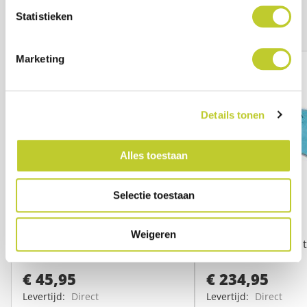
Statistieken
Anderen bekeken ook
Marketing
Details tonen
Alles toestaan
Selectie toestaan
Draaikussen auto
Q2 transferplank
Weigeren
Handige instap- en uitstaphulp
Veilige en mobiele 
€ 45,95
€ 234,95
Levertijd:
Direct
Levertijd:
Direct