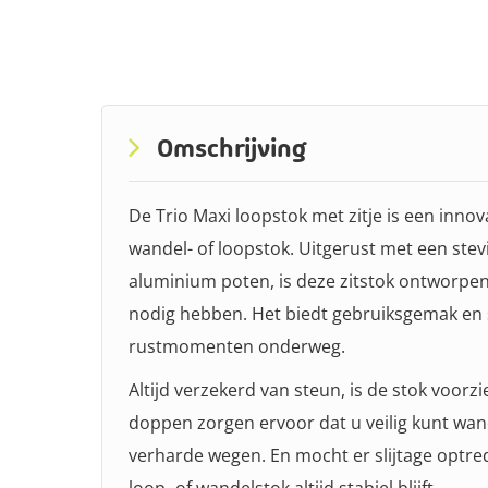
Ga
naar
het
begin
Omschrijving
van
de
De Trio Maxi loopstok met zitje is een inno
afbeeldingen-
wandel- of loopstok. Uitgerust met een stevi
gallerij
aluminium poten, is deze zitstok ontworpe
nodig hebben. Het biedt gebruiksgemak en sta
rustmomenten onderweg.
Altijd verzekerd van steun, is de stok voo
doppen zorgen ervoor dat u veilig kunt wan
verharde wegen. En mocht er slijtage optre