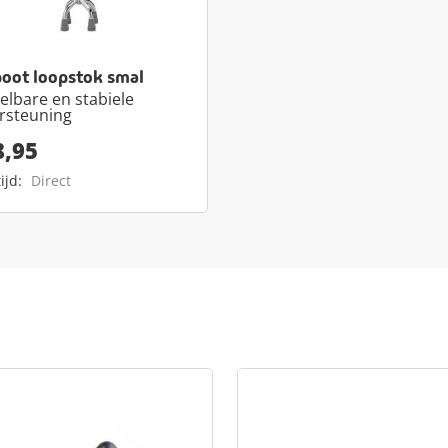
poot loopstok smal
elbare en stabiele
rsteuning
8,95
ijd:
Direct