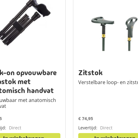
k-on opvouwbare
Zitstok
pstok met
Verstelbare loop- en zitst
tomisch handvat
uwbaar met anatomisch
vat
5
€ 74,95
ijd:
Direct
Levertijd:
Direct