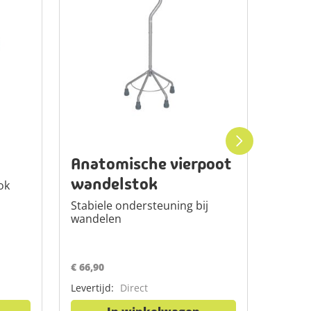
Anatomische vierpoot
Rebo
wandelstok
loop
ok
Stabiele ondersteuning bij
Lichtg
wandelen
ontwe
€ 66,90
€ 22,95
Levertijd:
Direct
Levertij