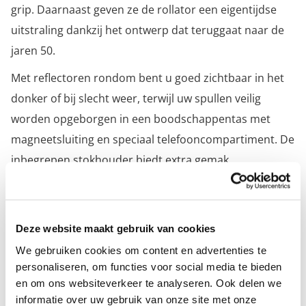
grip. Daarnaast geven ze de rollator een eigentijdse
uitstraling dankzij het ontwerp dat teruggaat naar de
jaren 50.
Met reflectoren rondom bent u goed zichtbaar in het
donker of bij slecht weer, terwijl uw spullen veilig
worden opgeborgen in een boodschappentas met
magneetsluiting en speciaal telefooncompartiment. De
inbegrepen stokhouder biedt extra gemak.
Kies uit twee uitvoeringen: Small (voor personen
kleiner dan 160 cm) of Medium.
Deze website maakt gebruik van cookies
Specificaties
We gebruiken cookies om content en advertenties te
personaliseren, om functies voor social media te bieden
en om ons websiteverkeer te analyseren. Ook delen we
Merk
Rollz International B.V.
informatie over uw gebruik van onze site met onze