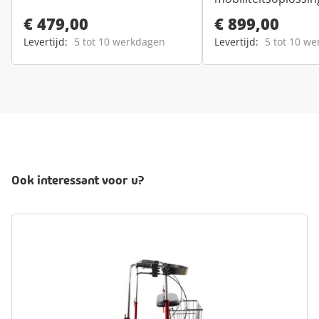
€ 479,00
€ 899,00
Levertijd:
5 tot 10 werkdagen
Levertijd:
5 tot 10 w
Ook interessant voor u?