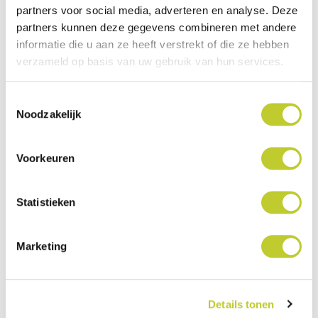
partners voor social media, adverteren en analyse. Deze
Gewicht
5,8 kg
partners kunnen deze gegevens combineren met andere
informatie die u aan ze heeft verstrekt of die ze hebben
Max.
150 kg
verzameld op basis van uw gebruik van hun services.
gebruikersgewicht
Toestemmingsselectie
Gebruik
Binnen en buiten
Noodzakelijk
Inklapbaar
Ja
Voorkeuren
Bandtype
Soft banden
Statistieken
Kleur
Groen
Remkabel in
Nee
Marketing
frame
Stokhouder
Ja
Details tonen
inclusief