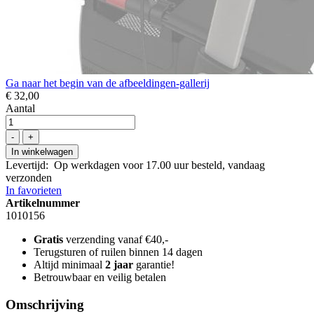
Ga naar het begin van de afbeeldingen-gallerij
€ 32,00
Aantal
-
+
In winkelwagen
Levertijd
:
Op werkdagen voor 17.00 uur besteld, vandaag
verzonden
In favorieten
Artikelnummer
1010156
Gratis
verzending vanaf €40,-
Terugsturen of ruilen binnen 14 dagen
Altijd minimaal
2 jaar
garantie!
Betrouwbaar en veilig betalen
Omschrijving