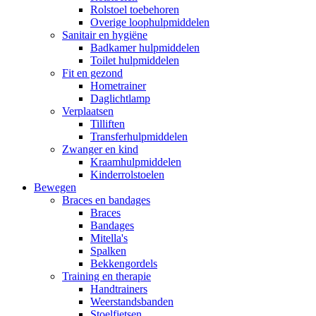
Rolstoel toebehoren
Overige loophulpmiddelen
Sanitair en hygiëne
Badkamer hulpmiddelen
Toilet hulpmiddelen
Fit en gezond
Hometrainer
Daglichtlamp
Verplaatsen
Tilliften
Transferhulpmiddelen
Zwanger en kind
Kraamhulpmiddelen
Kinderrolstoelen
Bewegen
Braces en bandages
Braces
Bandages
Mitella's
Spalken
Bekkengordels
Training en therapie
Handtrainers
Weerstandsbanden
Stoelfietsen