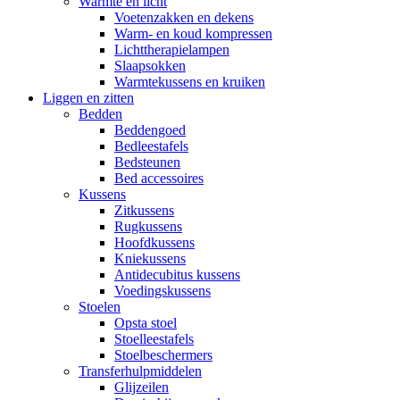
Warmte en licht
Voetenzakken en dekens
Warm- en koud kompressen
Lichttherapielampen
Slaapsokken
Warmtekussens en kruiken
Liggen en zitten
Bedden
Beddengoed
Bedleestafels
Bedsteunen
Bed accessoires
Kussens
Zitkussens
Rugkussens
Hoofdkussens
Kniekussens
Antidecubitus kussens
Voedingskussens
Stoelen
Opsta stoel
Stoelleestafels
Stoelbeschermers
Transferhulpmiddelen
Glijzeilen