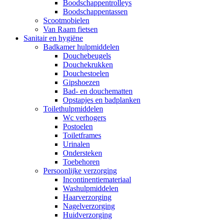
Boodschappentrolleys
Boodschappentassen
Scootmobielen
Van Raam fietsen
Sanitair en hygiëne
Badkamer hulpmiddelen
Douchebeugels
Douchekrukken
Douchestoelen
Gipshoezen
Bad- en douchematten
Opstapjes en badplanken
Toilethulpmiddelen
Wc verhogers
Postoelen
Toiletframes
Urinalen
Ondersteken
Toebehoren
Persoonlijke verzorging
Incontinentiemateriaal
Washulpmiddelen
Haarverzorging
Nagelverzorging
Huidverzorging