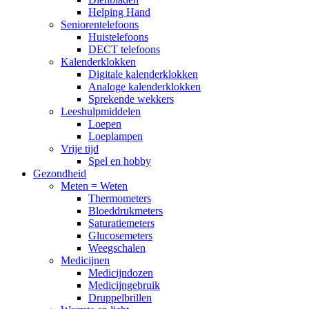
Helping Hand
Seniorentelefoons
Huistelefoons
DECT telefoons
Kalenderklokken
Digitale kalenderklokken
Analoge kalenderklokken
Sprekende wekkers
Leeshulpmiddelen
Loepen
Loeplampen
Vrije tijd
Spel en hobby
Gezondheid
Meten = Weten
Thermometers
Bloeddrukmeters
Saturatiemeters
Glucosemeters
Weegschalen
Medicijnen
Medicijndozen
Medicijngebruik
Druppelbrillen