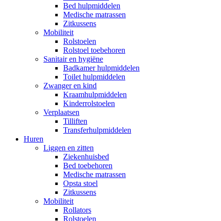
Bed hulpmiddelen
Medische matrassen
Zitkussens
Mobiliteit
Rolstoelen
Rolstoel toebehoren
Sanitair en hygiëne
Badkamer hulpmiddelen
Toilet hulpmiddelen
Zwanger en kind
Kraamhulpmiddelen
Kinderrolstoelen
Verplaatsen
Tilliften
Transferhulpmiddelen
Huren
Liggen en zitten
Ziekenhuisbed
Bed toebehoren
Medische matrassen
Opsta stoel
Zitkussens
Mobiliteit
Rollators
Rolstoelen