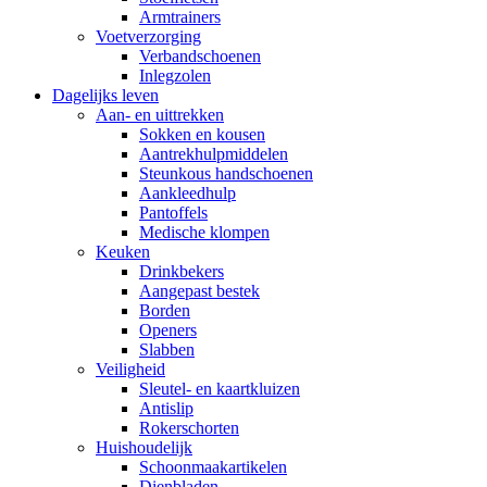
Armtrainers
Voetverzorging
Verbandschoenen
Inlegzolen
Dagelijks leven
Aan- en uittrekken
Sokken en kousen
Aantrekhulpmiddelen
Steunkous handschoenen
Aankleedhulp
Pantoffels
Medische klompen
Keuken
Drinkbekers
Aangepast bestek
Borden
Openers
Slabben
Veiligheid
Sleutel- en kaartkluizen
Antislip
Rokerschorten
Huishoudelijk
Schoonmaakartikelen
Dienbladen