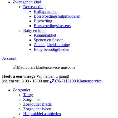
Zwanger en kind
Borstvoeding
Kolfapparaten
Borstvoedingshulpmiddelen
Bijvoeding
Borstvoedingskussens
Baby en kind
Kraampakket
Spenen en flessen
Zindelijkheidstraining
Baby benodigdheden
Account
Heeft u een vraag?
Wij helpen u graag!
Ma t/m vrij 8.00 - 18.00 uur
076-7115100
Klantenservice
Zorgoutlet
Terug
Zorgoutlet
Zorgoutlet Breda
Zorgoutlet Weert
Hulpmiddel aanbieden