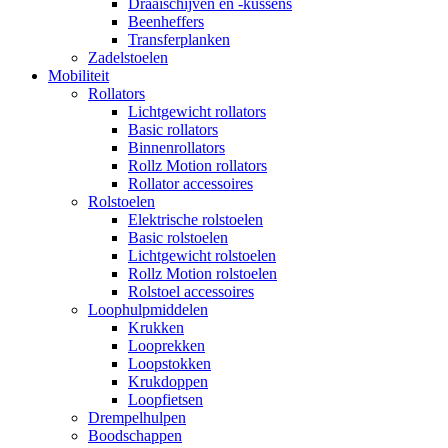
Draaischijven en -kussens
Beenheffers
Transferplanken
Zadelstoelen
Mobiliteit
Rollators
Lichtgewicht rollators
Basic rollators
Binnenrollators
Rollz Motion rollators
Rollator accessoires
Rolstoelen
Elektrische rolstoelen
Basic rolstoelen
Lichtgewicht rolstoelen
Rollz Motion rolstoelen
Rolstoel accessoires
Loophulpmiddelen
Krukken
Looprekken
Loopstokken
Krukdoppen
Loopfietsen
Drempelhulpen
Boodschappen