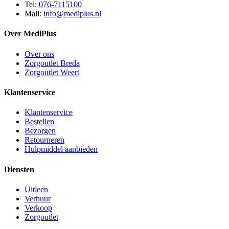
Tel:
076-7115100
Mail:
info@mediplus.nl
Over MediPlus
Over ons
Zorgoutlet Breda
Zorgoutlet Weert
Klantenservice
Klantenservice
Bestellen
Bezorgen
Retourneren
Hulpmiddel aanbieden
Diensten
Uitleen
Verhuur
Verkoop
Zorgoutlet