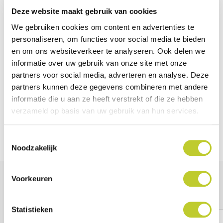
Specificaties
Deze website maakt gebruik van cookies
We gebruiken cookies om content en advertenties te
personaliseren, om functies voor social media te bieden
EAN-code
5050996038308
en om ons websiteverkeer te analyseren. Ook delen we
informatie over uw gebruik van onze site met onze
Merk
Atlantis
partners voor social media, adverteren en analyse. Deze
Kleur
Wit
partners kunnen deze gegevens combineren met andere
informatie die u aan ze heeft verstrekt of die ze hebben
Lengte
94 cm
verzameld op basis van uw gebruik van hun services.
Breedte
10 cm
Toestemmingsselectie
Noodzakelijk
Voorkeuren
Anderen bekeken ook
Statistieken