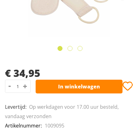
Leeshulpmiddelen
Van Raam fietsen
de
afbeeldingen-
Vrije tijd
gallerij
Ga
naar
€ 34,95
het
-
+
In winkelwagen
begin
van
de
Levertijd
:
Op werkdagen voor 17.00 uur besteld,
afbeeldingen-
vandaag verzonden
gallerij
Artikelnummer
1009095