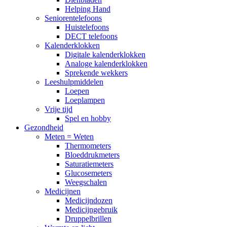
Helping Hand
Seniorentelefoons
Huistelefoons
DECT telefoons
Kalenderklokken
Digitale kalenderklokken
Analoge kalenderklokken
Sprekende wekkers
Leeshulpmiddelen
Loepen
Loeplampen
Vrije tijd
Spel en hobby
Gezondheid
Meten = Weten
Thermometers
Bloeddrukmeters
Saturatiemeters
Glucosemeters
Weegschalen
Medicijnen
Medicijndozen
Medicijngebruik
Druppelbrillen