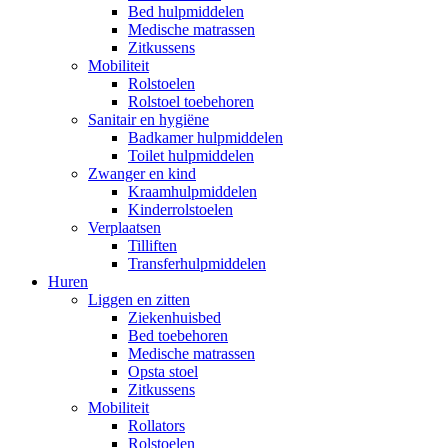
Bed hulpmiddelen
Medische matrassen
Zitkussens
Mobiliteit
Rolstoelen
Rolstoel toebehoren
Sanitair en hygiëne
Badkamer hulpmiddelen
Toilet hulpmiddelen
Zwanger en kind
Kraamhulpmiddelen
Kinderrolstoelen
Verplaatsen
Tilliften
Transferhulpmiddelen
Huren
Liggen en zitten
Ziekenhuisbed
Bed toebehoren
Medische matrassen
Opsta stoel
Zitkussens
Mobiliteit
Rollators
Rolstoelen