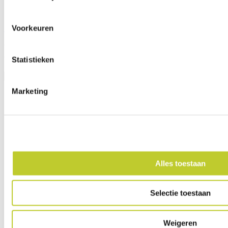
Gel air antidecubitus zitkussen
Voorkeuren
Verlichtend en drukverdelend kussen
€ 0,00 Voor 26 weken
Statistieken
Levertijd:
Direct
In winkelwagen
Marketing
Alles toestaan
Selectie toestaan
Weigeren