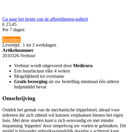
Ga naar het begin van de afbeeldingen-gallerij
€ 23,45
Per 7 dagen
Bestellen
Levertijd
:
1 tot 3 werkdagen
Artikelnummer
2010326-Verhuur
Verhuur wordt uitgevoerd door
Medicura
Een huurfactuur elke 4 weken
Mogelijkheid tot overname
Gratis bezorging
als uw bestelling minimaal één uitleen
hulpmiddel bevat
Omschrijving
Ontdek het gemak van de mechanische trippelstoel, ideaal voor
iedereen die zich zittend wil kunnen verplaatsen binnen het eigen
huis. Met deze stoelen kunt u zich eenvoudig en met minder
inspanning 'trippelen' door simpelweg uw voeten te gebruiken. Dit
model is bijzonder gebruiksvriendelijk doordat u achteruit kunt