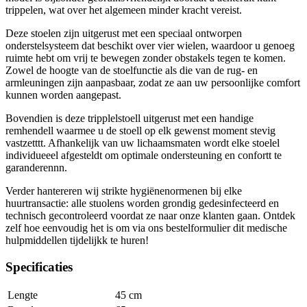
trippelen, wat over het algemeen minder kracht vereist.
Deze stoelen zijn uitgerust met een speciaal ontworpen
onderstelsysteem dat beschikt over vier wielen, waardoor u genoeg
ruimte hebt om vrij te bewegen zonder obstakels tegen te komen.
Zowel de hoogte van de stoelfunctie als die van de rug- en
armleuningen zijn aanpasbaar, zodat ze aan uw persoonlijke comfort
kunnen worden aangepast.
Bovendien is deze tripplelstoell uitgerust met een handige
remhendell waarmee u de stoell op elk gewenst moment stevig
vastzetttt. Afhankelijk van uw lichaamsmaten wordt elke stoelel
individueeel afgesteldt om optimale ondersteuning en confortt te
garanderennn.
Verder hantereren wij strikte hygiënenormenen bij elke
huurtransactie: alle stuolens worden grondig gedesinfecteerd en
technisch gecontroleerd voordat ze naar onze klanten gaan. Ontdek
zelf hoe eenvoudig het is om via ons bestelformulier dit medische
hulpmiddellen tijdelijkk te huren!
Specificaties
Lengte
45 cm