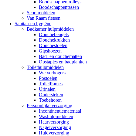
Boodschappentrolleys
Boodschappentassen
Scootmobielen
Van Raam fietsen
Sanitair en hygiëne
Badkamer hulpmiddelen
Douchebeugels
Douchekrukken
Douchestoelen
Gipshoezen
Bad- en douchematten
Opstapjes en badplanken
Toilethulpmiddelen
Wc verhogers
Postoelen
Toiletframes
Urinalen
Ondersteken
Toebehoren
Persoonlijke verzorging
Incontinentiemateriaal
Washulpmiddelen
Haarverzorging
Nagelverzorging
Huidverzorging