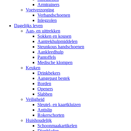
Armtrainers
Voetverzorging
Verbandschoenen
Inlegzolen
Dagelijks leven
Aan- en uittrekken
Sokken en kousen
Aantrekhulpmiddelen
Steunkous handschoenen
Aankleedhulp
Pantoffels
Medische klompen
Keuken
Drinkbekers
Aangepast bestek
Borden
Openers
Slabben
Veiligheid
Sleutel- en kaartkluizen
Antislip
Rokerschorten
Huishoudelijk
Schoonmaakartikelen
Dienbladen