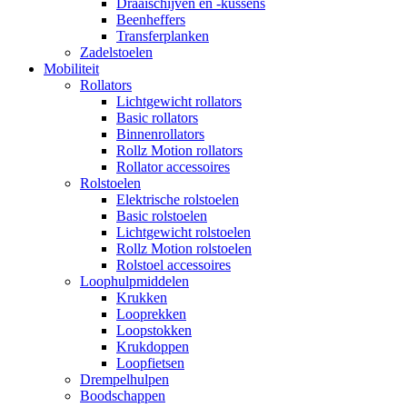
Draaischijven en -kussens
Beenheffers
Transferplanken
Zadelstoelen
Mobiliteit
Rollators
Lichtgewicht rollators
Basic rollators
Binnenrollators
Rollz Motion rollators
Rollator accessoires
Rolstoelen
Elektrische rolstoelen
Basic rolstoelen
Lichtgewicht rolstoelen
Rollz Motion rolstoelen
Rolstoel accessoires
Loophulpmiddelen
Krukken
Looprekken
Loopstokken
Krukdoppen
Loopfietsen
Drempelhulpen
Boodschappen