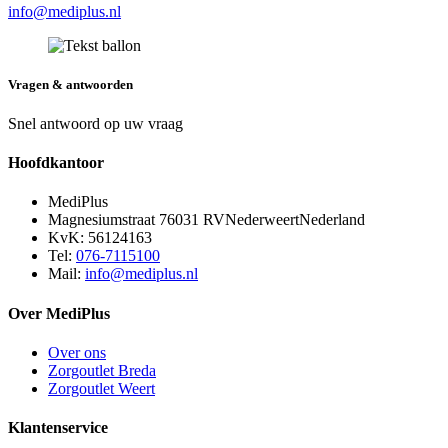
info@mediplus.nl
Vragen & antwoorden
Snel antwoord op uw vraag
Hoofdkantoor
MediPlus
Magnesiumstraat 7
6031 RV
Nederweert
Nederland
KvK: 56124163
Tel:
076-7115100
Mail:
info@mediplus.nl
Over MediPlus
Over ons
Zorgoutlet Breda
Zorgoutlet Weert
Klantenservice