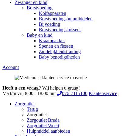
Zwanger en kind
Borstvoeding
Kolfapparaten
Borstvoedingshulpmiddelen
Bijvoeding
Borstvoedingskussens
Baby en kind
Kraampakket
Spenen en flessen
Zindelijkheidstraining
Baby benodigdheden
Account
Heeft u een vraag?
Wij helpen u graag!
Ma t/m vrij 8.00 - 18.00 uur
076-7115100
Klantenservice
Zorgoutlet
Terug
Zorgoutlet
Zorgoutlet Breda
Zorgoutlet Weert
Hulpmiddel aanbieden