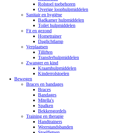
Rolstoel toebehoren
Overige loophulpmiddelen
Sanitair en hygiëne
Badkamer hulpmiddelen
Toilet hulpmiddelen
Fit en gezond
Hometrainer
Daglichtlamp
Verplaatsen
Tilliften
Transferhulpmiddelen
Zwanger en kind
Kraamhulpmiddelen
Kinderrolstoelen
Bewegen
Braces en bandages
Braces
Bandages
Mitella's
Spalken
Bekkengordels
Training en therapie
Handtrainers
Weerstandsbanden
Stoelfietsen