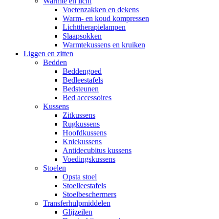
Warmte en licht
Voetenzakken en dekens
Warm- en koud kompressen
Lichttherapielampen
Slaapsokken
Warmtekussens en kruiken
Liggen en zitten
Bedden
Beddengoed
Bedleestafels
Bedsteunen
Bed accessoires
Kussens
Zitkussens
Rugkussens
Hoofdkussens
Kniekussens
Antidecubitus kussens
Voedingskussens
Stoelen
Opsta stoel
Stoelleestafels
Stoelbeschermers
Transferhulpmiddelen
Glijzeilen