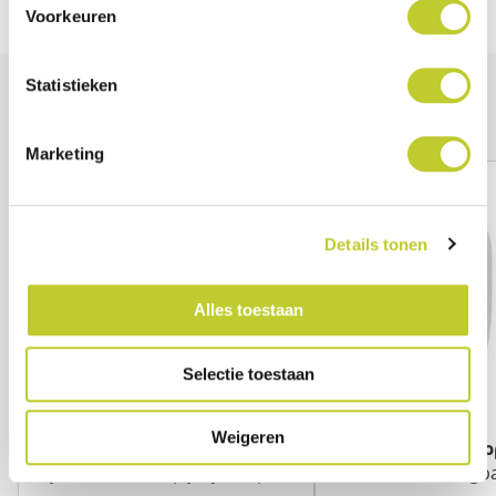
Voorkeuren
Statistieken
Anderen bekeken ook
Marketing
Details tonen
Alles toestaan
Selectie toestaan
Weigeren
Medela purelan tepelzalf
Ardo alyssa kolfap
Hydratatie voor pijnlijke tepels
Efficiënt en draagb