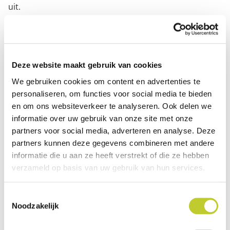
uit.
Voordelen:
Biedt bescherming en kalmeert irritatie
Deze website maakt gebruik van cookies
Hoeft niet verwijderd te worden voor
We gebruiken cookies om content en advertenties te
borstvoeding
personaliseren, om functies voor social media te bieden
Zonder BHT (butylhydroxytolueen) en parabenen
en om ons websiteverkeer te analyseren. Ook delen we
informatie over uw gebruik van onze site met onze
Dermatologisch getest met neutrale geur en
partners voor social media, adverteren en analyse. Deze
smaak
partners kunnen deze gegevens combineren met andere
informatie die u aan ze heeft verstrekt of die ze hebben
Specificaties
verzameld op basis van uw gebruik van hun services.
Toestemmingsselectie
EAN-code
7640108050366
Noodzakelijk
Merk
Ardo