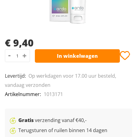
Leeshulpmiddelen
Van Raam fietsen
afbeeldingen-
gallerij
Vrije tijd
Ga
naar
€ 9,40
het
-
+
In winkelwagen
begin
van
de
Levertijd
:
Op werkdagen voor 17.00 uur besteld,
afbeeldingen-
vandaag verzonden
gallerij
Artikelnummer
1013171
Gratis
verzending vanaf €40,-
Terugsturen of ruilen binnen 14 dagen